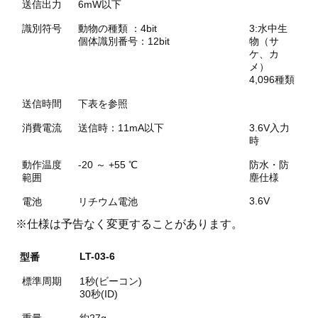
送信出力
6mW以下
識別符号
動物の種類 ：4bit
3:水中生
個体識別番号：12bit
物（サ
ケ、カ
メ）
4,096種類
送信時間
下表を参照
消費電流
送信時：11mA以下
3.6V入力
時
動作温度
-20 ～ +55 ℃
防水・防
範囲
塵仕様
3.6V
電池
リチウム電池
※仕様は予告なく変更することがあります。
LT-03-6
型番
標準周期
1秒(ビーコン)
30秒(ID)