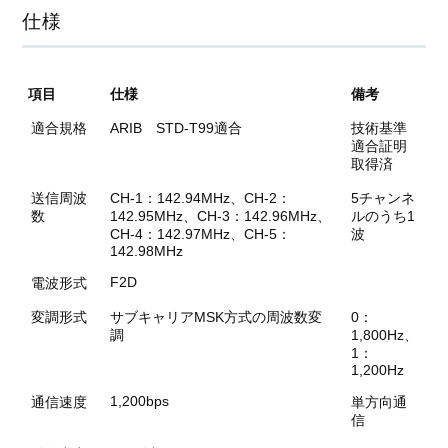
仕様
項目
仕様
備考
適合規格
ARIB STD-T99適合
技術基準
適合証明
取得済
送信周波
CH-1：142.94MHz、CH-2：
5チャンネ
数
142.95MHz、CH-3：142.96MHz、
ルのうち1
CH-4：142.97MHz、CH-5：
波
142.98MHz
F2D
電波形式
変調形式
サブキャリアMSK方式の周波数変
0：
調
1,800Hz、
1：
1,200Hz
1,200bps
通信速度
単方向通
信