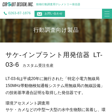
動物行動調査用テレメトリー発信器
0263-87-1876
お問い合わせ
行動調査向け製品
サケ-インプラント用発信器
LT-
03-6
カスタム受注生産
LT-03-6は平成20年に施行された「特定小電力無線局
150MHz帯動物検知通報システム用無線局の無線設備」
の技術基準適合証明を取得した発信器です。
環境アセスメント調査用
サケ・カメなどの中型〜大型の水中生物類に装着し、環