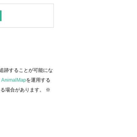
追跡することが可能にな
、
AnimalMap
を運用する
る場合があります。 ※