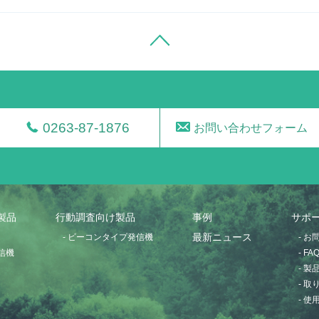
0263-87-1876
お問い合わせフォーム
製品
行動調査向け製品
事例
サポ
- ビーコンタイプ発信機
最新ニュース
- 
信機
- FA
- 
- 
- 使